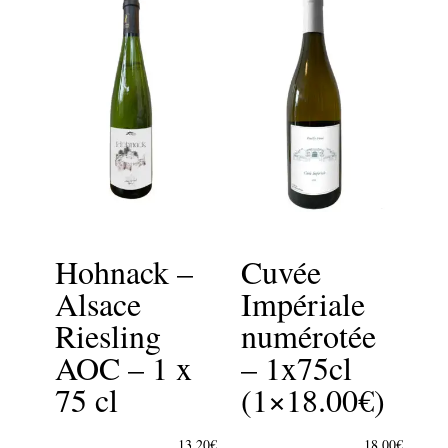
Hohnack –
Cuvée
Alsace
Impériale
Riesling
numérotée
AOC – 1 x
– 1x75cl
75 cl
(1×18.00€)
13,20
€
18,00
€