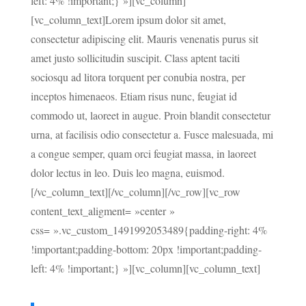
left: 4% !important;} »][vc_column]
[vc_column_text]Lorem ipsum dolor sit amet,
consectetur adipiscing elit. Mauris venenatis purus sit
amet justo sollicitudin suscipit. Class aptent taciti
sociosqu ad litora torquent per conubia nostra, per
inceptos himenaeos. Etiam risus nunc, feugiat id
commodo ut, laoreet in augue. Proin blandit consectetur
urna, at facilisis odio consectetur a. Fusce malesuada, mi
a congue semper, quam orci feugiat massa, in laoreet
dolor lectus in leo. Duis leo magna, euismod.
[/vc_column_text][/vc_column][/vc_row][vc_row
content_text_aligment= »center »
css= ».vc_custom_1491992053489{padding-right: 4%
!important;padding-bottom: 20px !important;padding-
left: 4% !important;} »][vc_column][vc_column_text]