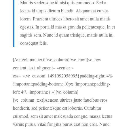
Mauris scelerisque id nisi quis commodo. Sed a
lectus id turpis dictum blandit. Aliquam at cursus
lorem. Praesent ultrices libero sit amet nulla mattis
egestas. In porta id massa gravida pellentesque. In et
sagittis sem. Nunc id quam tristique, mattis nulla in,
consequat felis.
[/vc_column_text][/vc_column][/vc_row][vc_row
content_text_aligment= »center »
css= ».vc_custom_1491992058995{padding-right: 4%
!important;padding-bottom: 10px !important;padding-
left: 4% !important;} »][vc_column]
[vc_column_text]Aenean ultrices justo faucibus eros
hendrerit, sed pellentesque est lobortis. Curabitur
euismod, sem sit amet malesuada congue, massa lectus
varius purus, vitae fringilla purus erat non eros. Nunc