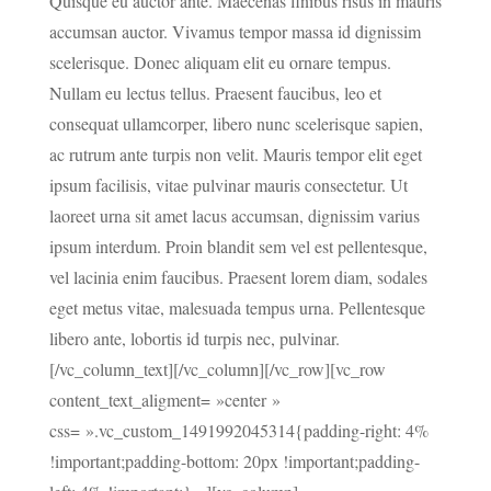
Quisque eu auctor ante. Maecenas finibus risus in mauris
accumsan auctor. Vivamus tempor massa id dignissim
scelerisque. Donec aliquam elit eu ornare tempus.
Nullam eu lectus tellus. Praesent faucibus, leo et
consequat ullamcorper, libero nunc scelerisque sapien,
ac rutrum ante turpis non velit. Mauris tempor elit eget
ipsum facilisis, vitae pulvinar mauris consectetur. Ut
laoreet urna sit amet lacus accumsan, dignissim varius
ipsum interdum. Proin blandit sem vel est pellentesque,
vel lacinia enim faucibus. Praesent lorem diam, sodales
eget metus vitae, malesuada tempus urna. Pellentesque
libero ante, lobortis id turpis nec, pulvinar.
[/vc_column_text][/vc_column][/vc_row][vc_row
content_text_aligment= »center »
css= ».vc_custom_1491992045314{padding-right: 4%
!important;padding-bottom: 20px !important;padding-