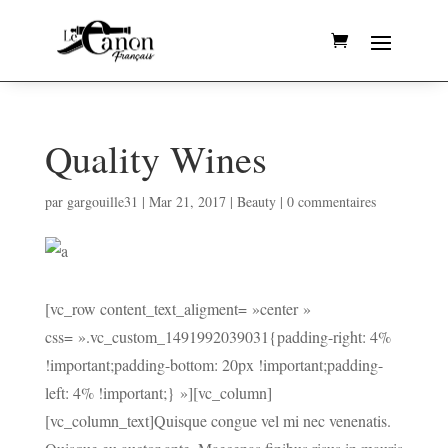
Quality Wines
par
gargouille31
|
Mar 21, 2017
|
Beauty
|
0 commentaires
[vc_row content_text_aligment= »center »
css= ».vc_custom_1491992039031{padding-right: 4%
!important;padding-bottom: 20px !important;padding-
left: 4% !important;} »][vc_column]
[vc_column_text]Quisque congue vel mi nec venenatis.