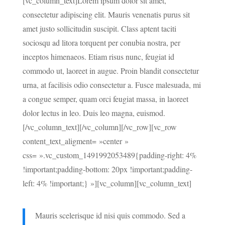
[vc_column_text]Lorem ipsum dolor sit amet,
consectetur adipiscing elit. Mauris venenatis purus sit
amet justo sollicitudin suscipit. Class aptent taciti
sociosqu ad litora torquent per conubia nostra, per
inceptos himenaeos. Etiam risus nunc, feugiat id
commodo ut, laoreet in augue. Proin blandit consectetur
urna, at facilisis odio consectetur a. Fusce malesuada, mi
a congue semper, quam orci feugiat massa, in laoreet
dolor lectus in leo. Duis leo magna, euismod.
[/vc_column_text][/vc_column][/vc_row][vc_row
content_text_aligment= »center »
css= ».vc_custom_1491992053489{padding-right: 4%
!important;padding-bottom: 20px !important;padding-
left: 4% !important;} »][vc_column][vc_column_text]
Mauris scelerisque id nisi quis commodo. Sed a