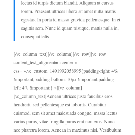
lectus id turpis dictum blandit. Aliquam at cursus
lorem. Praesent ultrices libero sit amet nulla mattis
egestas. In porta id massa gravida pellentesque. In et
sagittis sem. Nunc id quam tristique, mattis nulla in,
consequat felis.
[/vc_column_text][/vc_column][/vc_row][vc_row
content_text_aligment= »center »
css= ».vc_custom_1491992058995{padding-right: 4%
!important;padding-bottom: 10px !important;padding-
left: 4% !important;} »][vc_column]
[vc_column_text]Aenean ultrices justo faucibus eros
hendrerit, sed pellentesque est lobortis. Curabitur
euismod, sem sit amet malesuada congue, massa lectus
varius purus, vitae fringilla purus erat non eros. Nunc
nec pharetra lorem. Aenean in maximus nisl. Vestibulum