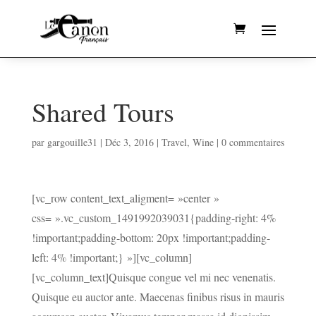
Shared Tours
par
gargouille31
|
Déc 3, 2016
|
Travel
,
Wine
|
0 commentaires
[vc_row content_text_aligment= »center »
css= ».vc_custom_1491992039031{padding-right: 4%
!important;padding-bottom: 20px !important;padding-
left: 4% !important;} »][vc_column]
[vc_column_text]Quisque congue vel mi nec venenatis.
Quisque eu auctor ante. Maecenas finibus risus in mauris