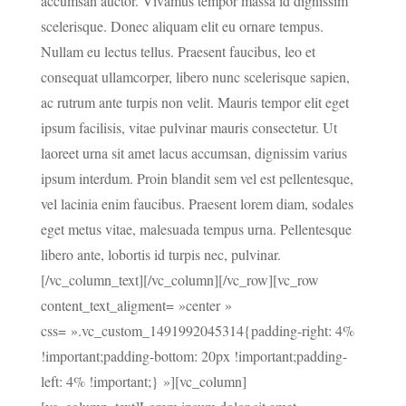
accumsan auctor. Vivamus tempor massa id dignissim
scelerisque. Donec aliquam elit eu ornare tempus.
Nullam eu lectus tellus. Praesent faucibus, leo et
consequat ullamcorper, libero nunc scelerisque sapien,
ac rutrum ante turpis non velit. Mauris tempor elit eget
ipsum facilisis, vitae pulvinar mauris consectetur. Ut
laoreet urna sit amet lacus accumsan, dignissim varius
ipsum interdum. Proin blandit sem vel est pellentesque,
vel lacinia enim faucibus. Praesent lorem diam, sodales
eget metus vitae, malesuada tempus urna. Pellentesque
libero ante, lobortis id turpis nec, pulvinar.
[/vc_column_text][/vc_column][/vc_row][vc_row
content_text_aligment= »center »
css= ».vc_custom_1491992045314{padding-right: 4%
!important;padding-bottom: 20px !important;padding-
left: 4% !important;} »][vc_column]